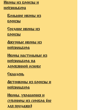
Иконы из бронзы и
нейзильбера
Большие иконы из
бронзы
Средние иконы из
бронзы
Ажурные иконы из
нейзильбера
Иконы настольные из
нейзильбера на
деревянной основе
Складень
Автоиконы из бронзы и
нейзильбера
Иконы, украшения и
сувениры из серебра (не
для продажи)