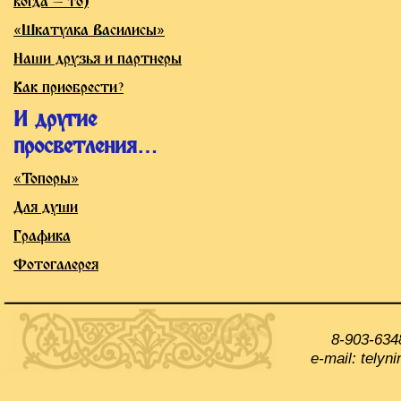
когда — то)
«Шкатулка Василисы»
Наши друзья и партнеры
Как приобрести?
И другие
просветления…
«Топоры»
Для души
Графика
Фотогалерея
8-903-634
e-mail: tely