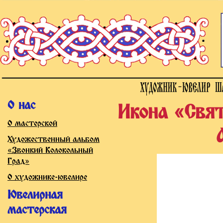
О нас
Икона «Свят
О мастерской
Художественный альбом
«Звонкий Колокольный
Град»
О художнике-ювелире
Ювелирная
мастерская