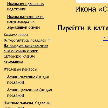
Иконы из бронзы на
Икона «С
подставке
Иконы настенные из
нейзильбера на
Перейти в кат
деревянной основе
Колокольчики.
-
Остерегайтесь подделок !!!!
На каждом колокольчике
обязательно стоит
авторское клеймо
художника
Столовые приборы
Ложки светские (не для
продажи)
Ложки церковные (не для
продажи)
Частные заказы. Сделаны