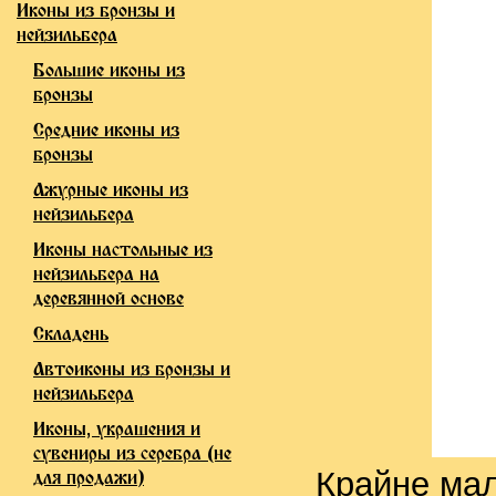
Иконы из бронзы и
нейзильбера
Большие иконы из
бронзы
Средние иконы из
бронзы
Ажурные иконы из
нейзильбера
Иконы настольные из
нейзильбера на
деревянной основе
Складень
Автоиконы из бронзы и
нейзильбера
Иконы, украшения и
сувениры из серебра (не
Крайне мал
для продажи)