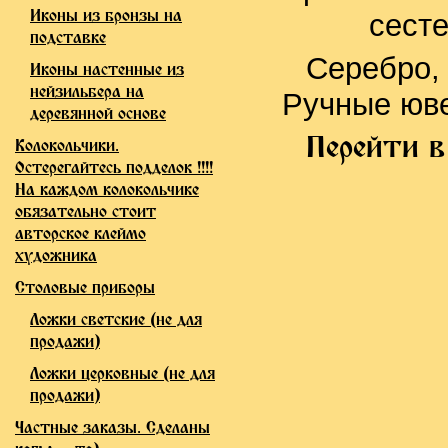
Иконы из бронзы на
сест
подставке
Серебро, 
Иконы настенные из
нейзильбера на
Ручные юве
деревянной основе
Перейти в
Колокольчики.
Остерегайтесь подделок !!!!
На каждом колокольчике
обязательно стоит
авторское клеймо
художника
Столовые приборы
Ложки светские (не для
продажи)
Ложки церковные (не для
продажи)
Частные заказы. Сделаны