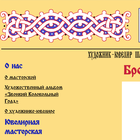
О нас
Бр
О мастерской
Художественный альбом
«Звонкий Колокольный
Град»
О художнике-ювелире
Ювелирная
мастерская