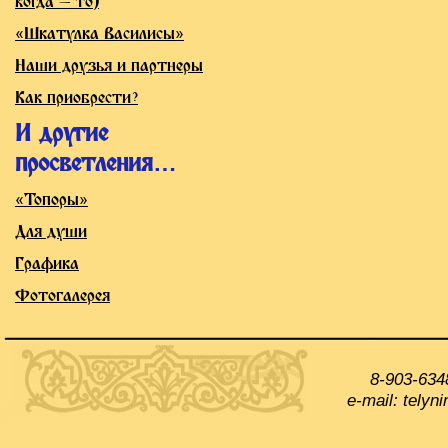
когда — то)
«Шкатулка Василисы»
Наши друзья и партнеры
Как приобрести?
И другие
просветления…
«Топоры»
Для души
Графика
Фотогалерея
8-903-634
e-mail: tely