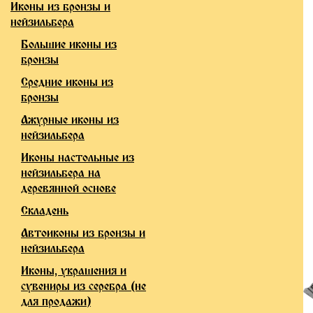
Иконы из бронзы и
нейзильбера
Большие иконы из
бронзы
Средние иконы из
бронзы
Ажурные иконы из
нейзильбера
Иконы настольные из
нейзильбера на
деревянной основе
Складень
Автоиконы из бронзы и
нейзильбера
Иконы, украшения и
сувениры из серебра (не
для продажи)