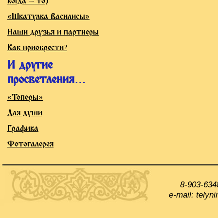
когда — то)
«Шкатулка Василисы»
Наши друзья и партнеры
Как приобрести?
И другие
просветления…
«Топоры»
Для души
Графика
Фотогалерея
8-903-634
e-mail: tely