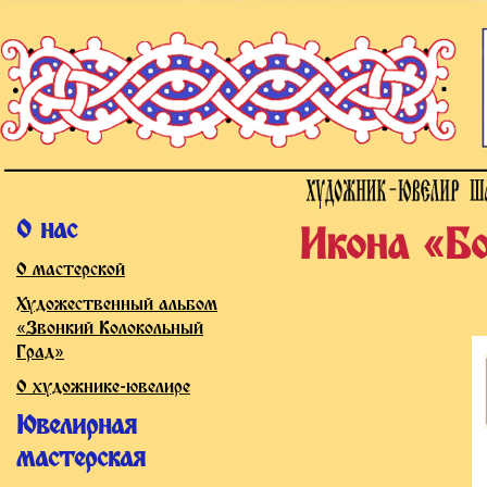
О нас
Икона «Б
О мастерской
Художественный альбом
«Звонкий Колокольный
Град»
О художнике-ювелире
Ювелирная
мастерская