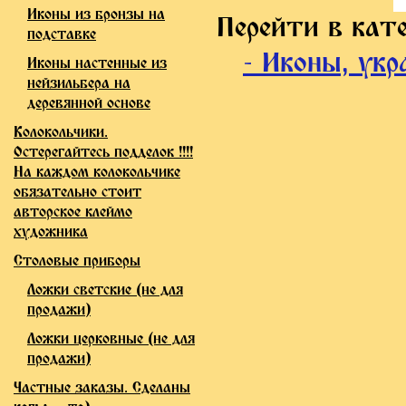
Иконы из бронзы на
Перейти в кат
подставке
- Иконы, укр
Иконы настенные из
нейзильбера на
деревянной основе
Колокольчики.
Остерегайтесь подделок !!!!
На каждом колокольчике
обязательно стоит
авторское клеймо
художника
Столовые приборы
Ложки светские (не для
продажи)
Ложки церковные (не для
продажи)
Частные заказы. Сделаны