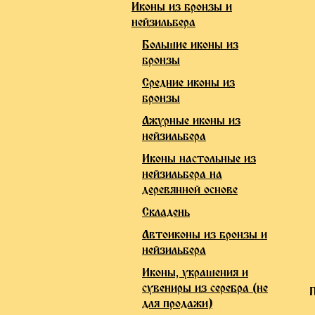
Иконы из бронзы и
нейзильбера
Большие иконы из
бронзы
Средние иконы из
бронзы
Ажурные иконы из
нейзильбера
Иконы настольные из
нейзильбера на
деревянной основе
Складень
Автоиконы из бронзы и
нейзильбера
Иконы, украшения и
сувениры из серебра (не
для продажи)