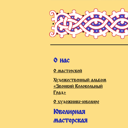
О нас
О мастерской
Художественный альбом
«Звонкий Колокольный
Град»
О художнике-ювелире
Ювелирная
мастерская