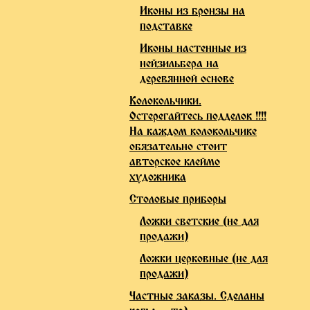
Иконы из бронзы на
подставке
Иконы настенные из
нейзильбера на
деревянной основе
Колокольчики.
Остерегайтесь подделок !!!!
На каждом колокольчике
обязательно стоит
авторское клеймо
художника
Столовые приборы
Ложки светские (не для
продажи)
Ложки церковные (не для
продажи)
Частные заказы. Сделаны