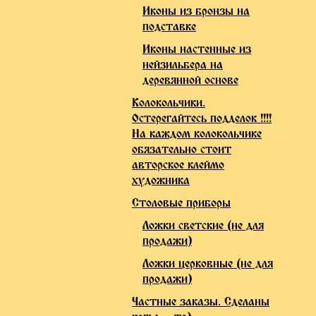
Иконы из бронзы на
подставке
Иконы настенные из
нейзильбера на
деревянной основе
Колокольчики.
Остерегайтесь подделок !!!!
На каждом колокольчике
обязательно стоит
авторское клеймо
художника
Столовые приборы
Ложки светские (не для
продажи)
Ложки церковные (не для
продажи)
Частные заказы. Сделаны