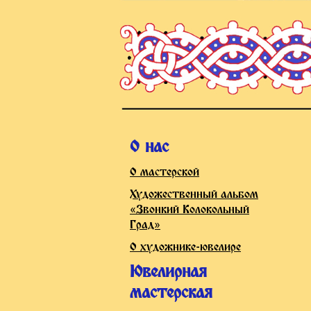
О нас
О мастерской
Художественный альбом
«Звонкий Колокольный
Град»
О художнике-ювелире
Ювелирная
мастерская