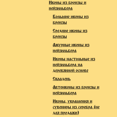
Иконы из бронзы и
нейзильбера
Большие иконы из
бронзы
Средние иконы из
бронзы
Ажурные иконы из
нейзильбера
Иконы настольные из
нейзильбера на
деревянной основе
Складень
Автоиконы из бронзы и
нейзильбера
Иконы, украшения и
сувениры из серебра (не
для продажи)