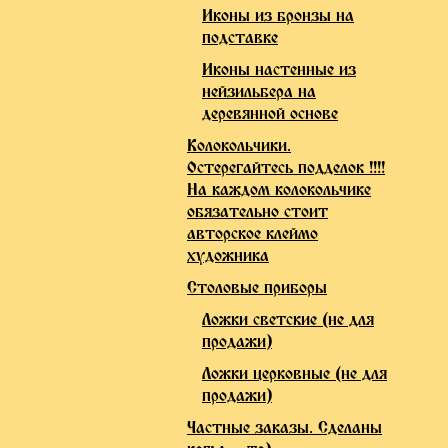
Иконы из бронзы на
подставке
Иконы настенные из
нейзильбера на
деревянной основе
Колокольчики.
Остерегайтесь подделок !!!!
На каждом колокольчике
обязательно стоит
авторское клеймо
художника
Столовые приборы
Ложки светские (не для
продажи)
Ложки церковные (не для
продажи)
Частные заказы. Сделаны