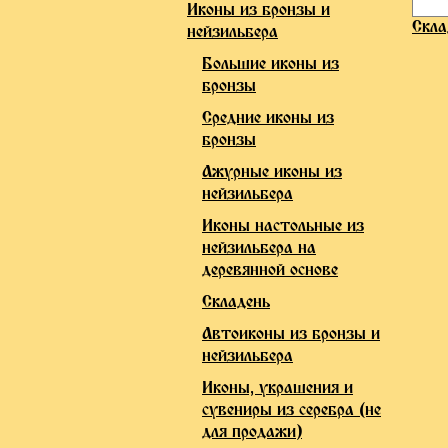
Иконы из бронзы и
Скла
нейзильбера
Большие иконы из
бронзы
Средние иконы из
бронзы
Ажурные иконы из
нейзильбера
Иконы настольные из
нейзильбера на
деревянной основе
Складень
Автоиконы из бронзы и
нейзильбера
Иконы, украшения и
сувениры из серебра (не
для продажи)