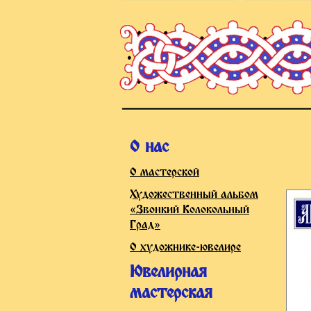
О нас
О мастерской
Художественный альбом
«Звонкий Колокольный
Град»
О художнике-ювелире
Ювелирная
мастерская