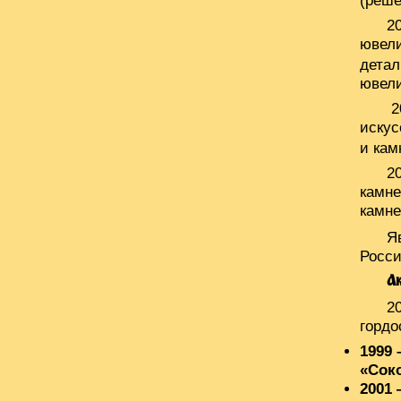
(реше
2
ювели
детал
ювели
2
искус
и кам
2
камне
камне
Я
Росси
А
2
гордо
1999
«Соко
2001