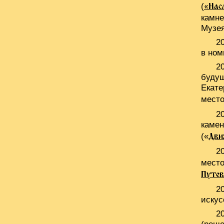
(
«Нас
камне
Музея
2
в ном
2
будущ
Екате
мест
2
камен
(«
Дви
2
место
Путев
2
искус
2