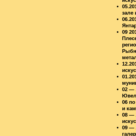
искус
05.20
зале 
06.20
Янтар
09 20
Плесе
регио
Рыбны
метал
12.20
искус
01.20
муни
02 —
Ювел
06 по
и кам
08 — 
искус
09 —
гале