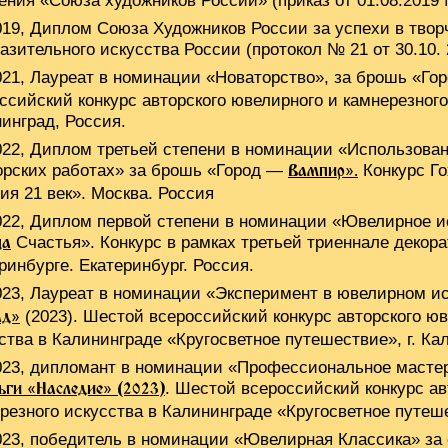
ения «Союза художников России» (приказ от 01.08.2019
019, Диплом Союза Художников России за успехи в твор
азительного искусства России (протокол № 21 от 30.10. 
021, Лауреат в номинации «Новаторство», за брошь «Г
ссийский конкурс авторского ювелирного и камнерезного 
инград, Россия.
022, Диплом третьей степени в номинации «Использова
орских работах» за брошь «Город —
Конкурс Го
Вампир».
ия 21 век». Москва. Россия
022, Диплом первой степени в номинации «Ювелирное и
Счастья». Конкурс в рамках третьей триеннале декора
ца
ринбурге. Екатеринбург. Россия.
023, Лауреат в номинации «Эксперимент в ювелирном и
(2023). Шестой всероссийский конкурс авторского юв
ад»
ства в Калининграде «Кругосветное путешествие», г. Ка
023, дипломант в номинации «Профессиональное мастер
. Шестой всероссийский конкурс ав
ьги «Наследие» (2023)
резного искусства в Калининграде «Кругосветное путеше
023, победитель в номинации «Ювелирная Классика» за