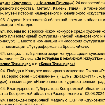
,
«) 24 всероссийск
ледие»,
«Обережек»
«Небесный Путевод
резного искусства «Металл, Камень, Идея» , а также о
». Музей истории камнерезного и ювелирного искусства 
023, Лауреат Костромской областной премии в области 
инации «Мастер».
024, победы во всероссийском конкурсе среди художни
его или ювелирный футуризм» (Музей камнерезного и ю
ринбург): 1 место в номинации «Философия футуризма
о в номинации «Футуроформа» за брошь
«Архе».
024, специальный диплом жюри конкурса среди художни
ь, идея — 25 лет»
з
«За историзм в ювелирном искусстве»
» и
)
жение Теплопряда
«Кокон Теплопряда»
024. Победа в Конкурсе ювелирного искусства Гохран 
 за серию серег «Основание» ( «Думы
, «Л
Звездочета»
«) в номинации «Национальные художественные тра
од
024. Благодарность Губернатора Костромской области за
ства Костромской области. (Распоряжение от 02.08.202
024. Награжден серебряной медалью СХР РФ «Духовност