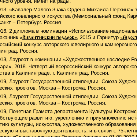
чного уровня, имеет награды.
013, «Кавалер Малого Знака Ордена Михаила Перхина» 
йского ювелирного искусства (Мемориальный фонд Кар
Санкт – Петербург. Россия
016, 2 диплома в номинации «Использование национальн
аканник «
2015 и Гарнитур
Византийский подарок»,
«Радос
ссийский конкурс авторского ювелирного и камнерезного 
инград, Россия.
018, Лауреат в номинации «Художественное наследие Ро
ари», 2018. Четвертый всероссийский конкурс авторског
ства в Калининграде, г. Калининград, Россия.
019, Лауреат Государственной стипендии Союза Художн
еских проектов. Москва – Кострома. Россия.
019, Лауреат Государственной стипендии Союза Художн
еских проектов. Москва – Кострома. Россия.
019, Почетная Грамота департамента Культуры Костромск
бствующие развитию, укреплению и приумножению исто
тию культуры, искусства, художественного образования 
ескую и выставочную деятельность, и в связи с 75-лет