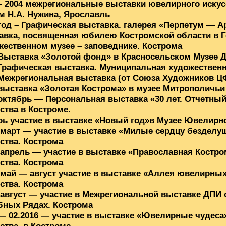
 – 2004 межрегиональные выставки ювелирного иску
м Н.А. Нужина, Ярославль
год – Графическая выставка. галерея «Перпетум — А
авка, посвященная юбилею Костромской области в 
жественном музее – заповеднике. Кострома
Выставка «Золотой фонд» в Красносельском Музее Д
 Графическая выставка. Муниципальная художественн
 Межрегиональная выставка (от Союза Художников ЦФ
 выставка «Золотая Кострома» в музее Митрополичь
октябрь — Персональная выставка «30 лет. Отчетны
ства в Костроме.
рь участие в выставке «Новый год»в Музее Ювелирно
, март — участие в выставке «Милые сердцу безделу
ства. Кострома
, апрель — участие в выставке «Православная Костр
ства. Кострома
 май — август участие в выставке «Аллея ювелирны
ства. Кострома
 август — участие в Межрегиональной выставке ДПИ 
бных Рядах. Кострома
 — 02.2016 — участие в выставке «Ювелирные чудеса