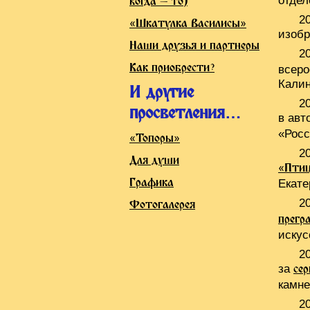
отдел
когда — то)
2
«Шкатулка Василисы»
изобр
Наши друзья и партнеры
2
Как приобрести?
всеро
Калин
И другие
2
просветления…
в авт
«Росс
«Топоры»
2
Для души
«Пти
Графика
Екате
2
Фотогалерея
прегр
искус
2
за
сер
камне
2