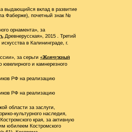
за выдающийся вклад в развитие
ла Фаберже), почетный знак №
ого орнамента», за
Древнерусская», 2015 . Третий
ть
искусства в Калининграде, г.
ссии», за серьги
«Жемчужный
о ювелирного и камнерезного
иков РФ на реализацию
иков РФ на реализацию
ой области за заслуги,
рико-культурного наследия,
Костромского края, за активную
ним юбилеем Костромского