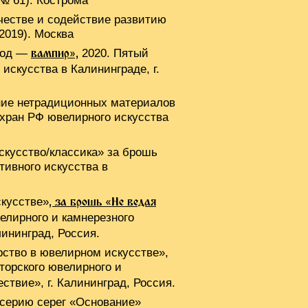
 № 61). Кострома
честве и содействие развитию
2019). Москва
ород —
2020. Пятый
вампир»,
искусства в Калининграде, г.
ние нетрадиционных материалов
хран РФ ювелирного искусства
скусство/классика» за брошь
тивного искусства в
скусстве»
, за брошь «Не ведая
елирного и камнерезного
лининград, Россия.
ство в ювелирном искусстве»,
торского ювелирного и
ствие», г. Калининград, Россия.
 серию серег «Основание»