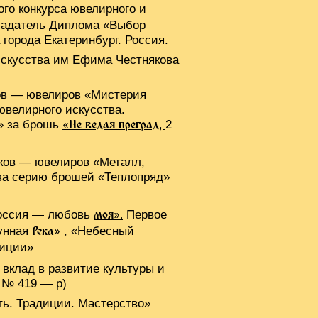
ого конкурса ювелирного и
бладатель Диплома «Выбор
города Екатеринбург. Россия.
искусства им Ефима Честнякова
ков — ювелиров «Мистерия
велирного искусства.
» за брошь
2
«Не ведая преград,
ков — ювелиров «Металл,
а серию брошей «Теплопряд»
«Россия — любовь
Первое
моя».
унная
, «Небесный
Река»
диции»
 вклад в развитие культуры и
4 № 419 — р)
ь. Традиции. Мастерство»