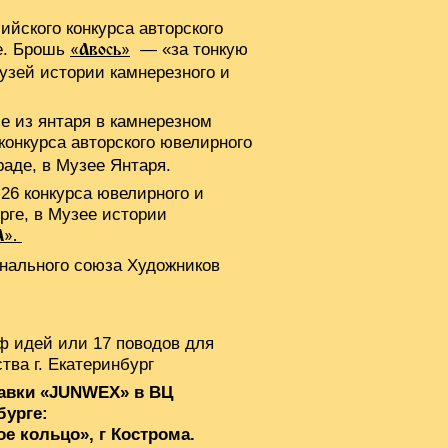
йского конкурса авторского
е. Брошь
— «за тонкую
«Авось»
узей истории камнерезного и
 из янтаря в камнерезном
конкурса авторского ювелирного
раде, в Музее Янтаря.
26 конкурса ювелирного и
рге, в Музее истории
А».
нального союза Художников
ф идей или 17 поводов для
тва г. Екатеринбург
авки «JUNWEX» в ВЦ
бурге:
 кольцо», г Кострома.