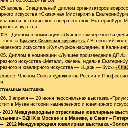
ние от 03.06.2024 № 10)
025 апрель. Специальный диплом организаторов всеросси
рного искусства «Сказочная Мистерия» в Екатеринбург
изацию и эстетическое совершенство». Екатеринбург. М
рного искусства.
025. Диплом в номинации «Лучшее камнерезное изделие
стве» за
7 Всероссийского 
Браслет Солнечная круговерть
нерезного искусства «Культурное наследие» в Калининг
025. Диплом в номинации «Лучшее произведение ДПИ». 
резного искусства «Металл, камень, идея» в Екатеринбу
резного и ювелирного искусства — «Царь — бусы
«СИЛ
вляется Членом Союза художников России и Профессио
и.
ктуальные выставки:
026. 3 апреля — 28 июня персональная выставка «Триум
сти» в Музее истории камнерезного и ювелирного искусс
 – 2013 Международные отраслевые ювелирные выст
льники» ВДНХ в Москве и в Манеже, в Санкт – Петер
 — 2012 Международная ювелирная выставка «Золотое