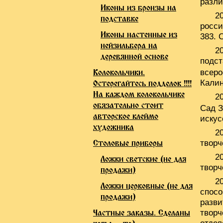
разли
Иконы из бронзы на
2
подставке
росси
Иконы настенные из
383. 
нейзильбера на
2
деревянной основе
подст
всеро
Колокольчики.
Калин
Остерегайтесь подделок !!!!
На каждом колокольчике
2
обязательно стоит
Сад З
авторское клеймо
искус
художника
2
творч
Столовые приборы
2
Ложки светские (не для
творч
продажи)
2
Ложки церковные (не для
спосо
продажи)
разви
творч
Частные заказы. Сделаны