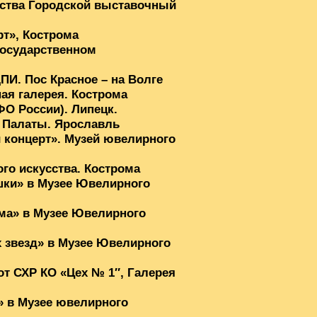
сства Городской выставочный
рт», Кострома
Государственном
ПИ. Пос Красное – на Волге
ая галерея. Кострома
О России). Липецк.
и Палаты. Ярославль
й концерт». Музей ювелирного
го искусства. Кострома
шки» в Музее Ювелирного
ома» в Музее Ювелирного
х звезд» в Музее Ювелирного
от СХР КО «Цех № 1″, Галерея
» в Музее ювелирного