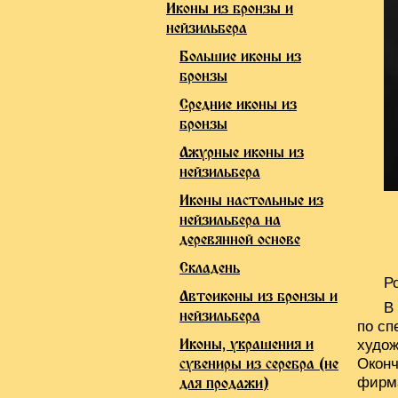
Иконы из бронзы и
нейзильбера
Большие иконы из
бронзы
Средние иконы из
бронзы
Ажурные иконы из
нейзильбера
Иконы настольные из
нейзильбера на
деревянной основе
Складень
Р
Автоиконы из бронзы и
В
нейзильбера
по сп
Иконы, украшения и
худож
Оконч
сувениры из серебра (не
фирма
для продажи)