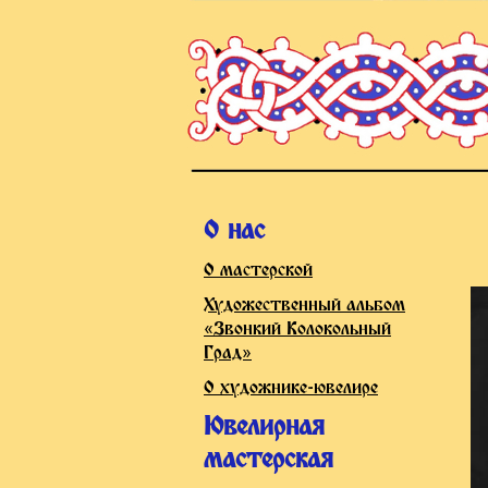
О нас
О мастерской
Художественный альбом
«Звонкий Колокольный
Град»
О художнике-ювелире
Ювелирная
мастерская