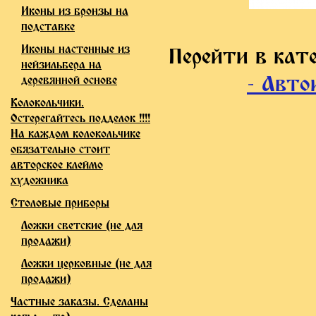
Иконы из бронзы на
подставке
Иконы настенные из
Перейти в кат
нейзильбера на
- Авто
деревянной основе
Колокольчики.
Остерегайтесь подделок !!!!
На каждом колокольчике
обязательно стоит
авторское клеймо
художника
Столовые приборы
Ложки светские (не для
продажи)
Ложки церковные (не для
продажи)
Частные заказы. Сделаны