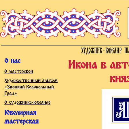
О нас
Икона в ав
О мастерской
кня
Художественный альбом
«Звонкий Колокольный
Град»
О художнике-ювелире
Ювелирная
мастерская