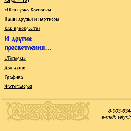
когда — то)
«Шкатулка Василисы»
Наши друзья и партнеры
Как приобрести?
И другие
просветления…
«Топоры»
Для души
Графика
Фотогалерея
8-903-634
e-mail: tely