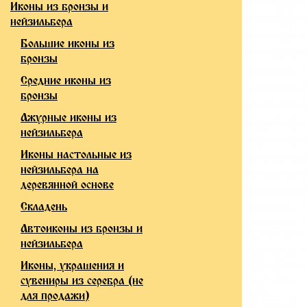
Иконы из бронзы и
нейзильбера
Большие иконы из
бронзы
Средние иконы из
бронзы
Ажурные иконы из
нейзильбера
Иконы настольные из
нейзильбера на
деревянной основе
Складень
Автоиконы из бронзы и
нейзильбера
Иконы, украшения и
сувениры из серебра (не
для продажи)