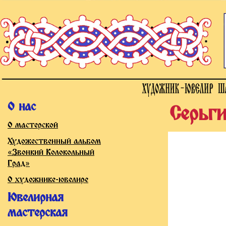
О нас
Серьг
О мастерской
Художественный альбом
«Звонкий Колокольный
Град»
О художнике-ювелире
Ювелирная
мастерская