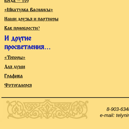
когда — то)
«Шкатулка Василисы»
Наши друзья и партнеры
Как приобрести?
И другие
просветления…
«Топоры»
Для души
Графика
Фотогалерея
8-903-634
e-mail: tely