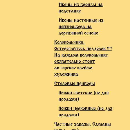
Иконы из бронзы на
подставке
Иконы настенные из
нейзильбера на
деревянной основе
Колокольчики.
Остерегайтесь подделок !!!!
На каждом колокольчике
обязательно стоит
авторское клеймо
художника
Столовые приборы
Ложки светские (не для
продажи)
Ложки церковные (не для
продажи)
Частные заказы. Сделаны