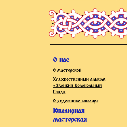
О нас
О мастерской
Художественный альбом
«Звонкий Колокольный
Град»
О художнике-ювелире
Ювелирная
мастерская