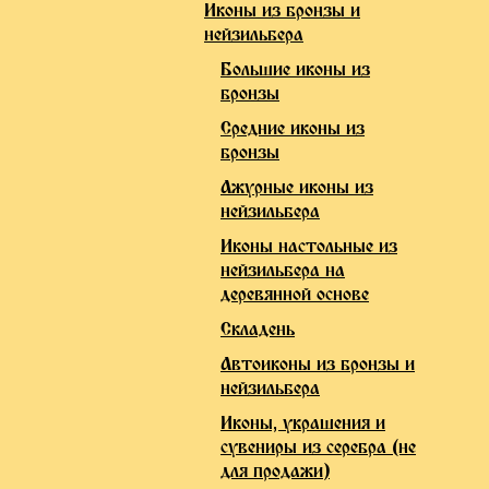
Иконы из бронзы и
нейзильбера
Большие иконы из
бронзы
Средние иконы из
бронзы
Ажурные иконы из
нейзильбера
Иконы настольные из
нейзильбера на
деревянной основе
Складень
Автоиконы из бронзы и
нейзильбера
Иконы, украшения и
сувениры из серебра (не
для продажи)